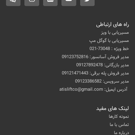
راه های ارتباطی
مسیریابی با ویز
مسیریابی با گوگل مپ
خط ویژه : 73048-021
مدیر فروش آسانسور: 09123752816
مدیر بازرگانی: 09127892478
مدیر فروش پله برقی: 09121471443
مدیر سرویس: 09123386582
آدرس ایمیل: atisliftco@gmail.com
لینک های مفید
نمونه کارها
تماس با ما
درباره ما