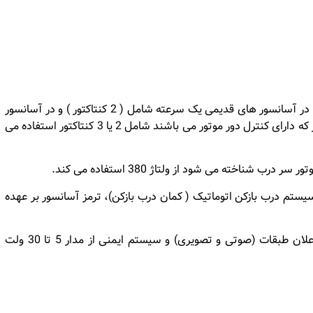
شروع به حرکت موتور اسانسور بر عهده مدار 380 ولت است. این مدار در آسانسور های قدیمی یک سرعته شامل ( 2 کنتاکتور ) و در آسانسور
های جدید دو سرعته شامل ( 4 کنتاکتور ) است. و یا مدل های جدید تر که دارای کنترل دور موتور می باشند شامل 2 یا 3 کنتاکتور استفاده می
ناخته می شود از ولتاژ 380 استفاده می کند.
یستم درب بازکن اتوماتیک ( کمان درب بازکن)، ترمز آسانسور بر عهده
مدار های شناسایی ، شستی های کابین ( داخلی و طبقات) مدارات اعلان طبقات (صوتی و تصویری) و سیستم ایمنی از مدار 5 تا 30 ولت