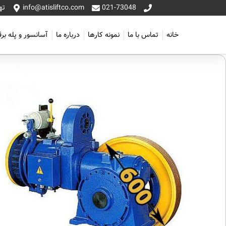
021-73048
info@atisliftco.com
تهر
خانه
تماس با ما
نمونه کارها
درباره ما
آسانسور و پله بر